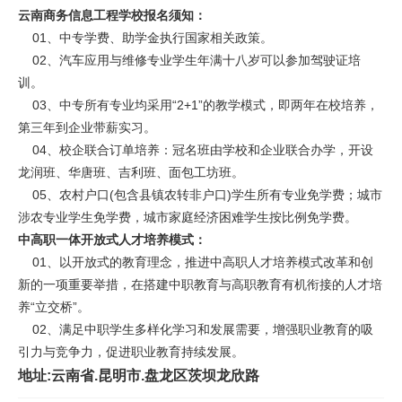
云南商务信息工程学校报名须知：
01、中专学费、助学金执行国家相关政策。
02、汽车应用与维修专业学生年满十八岁可以参加驾驶证培
训。
03、中专所有专业均采用“2+1”的教学模式，即两年在校培养，
第三年到企业带薪实习。
04、校企联合订单培养：冠名班由学校和企业联合办学，开设
龙润班、华唐班、吉利班、面包工坊班。
05、农村户口(包含县镇农转非户口)学生所有专业免学费；城市
涉农专业学生免学费，城市家庭经济困难学生按比例免学费。
中高职一体开放式人才培养模式：
01、以开放式的教育理念，推进中高职人才培养模式改革和创
新的一项重要举措，在搭建中职教育与高职教育有机衔接的人才培
养“立交桥”。
02、满足中职学生多样化学习和发展需要，增强职业教育的吸
引力与竞争力，促进职业教育持续发展。
地址:云南省.昆明市.盘龙区茨坝龙欣路